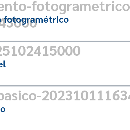
 fotogramétrico
el
co