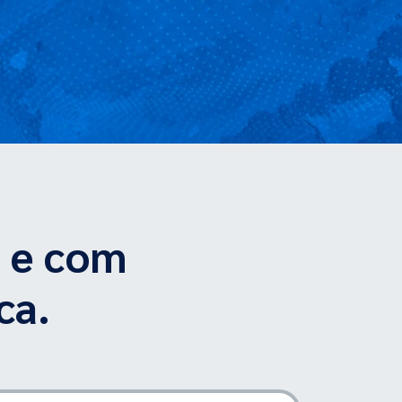
s e com
ca.