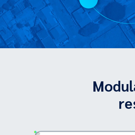
Modula
re