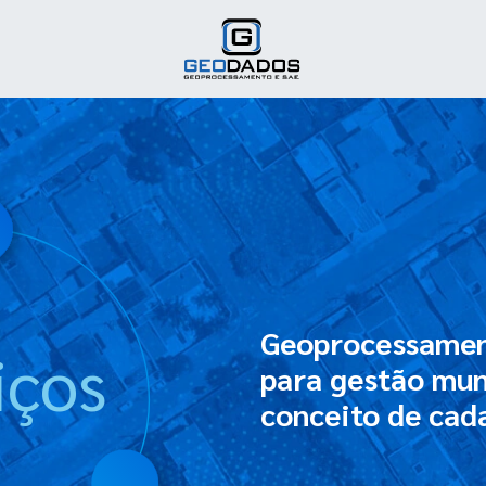
Geoprocessament
viços
para gestão mun
conceito de cada