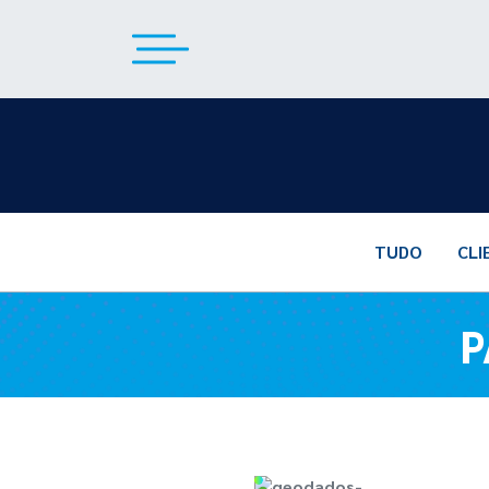
TUDO
CLI
P