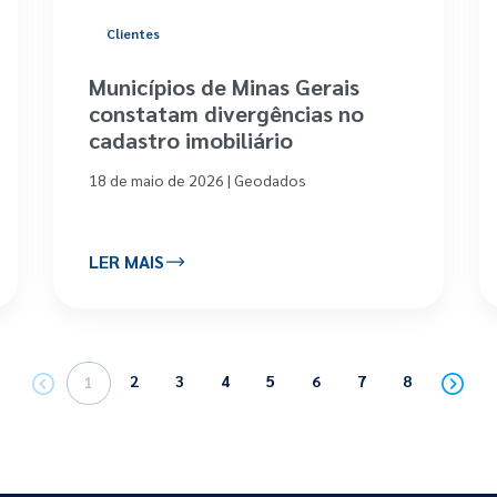
Clientes
Municípios de Minas Gerais
constatam divergências no
cadastro imobiliário
18 de maio de 2026 | Geodados
LER MAIS
2
3
4
5
6
7
8
1