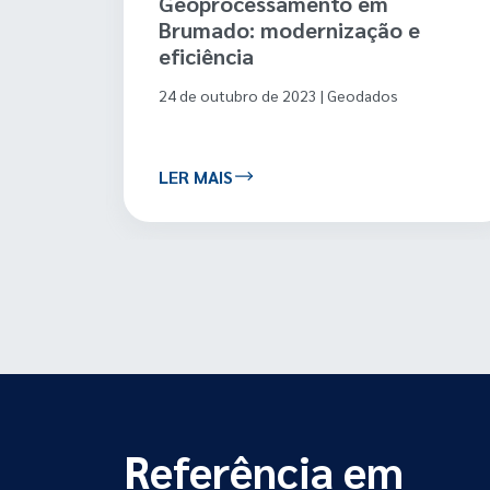
 em
Ubá: Geoprocessamento
ação e
transforma a gestão e
impulsiona o crescimento
econômico
odados
29 de maio de 2023 | Geodados
LER MAIS
Referência em