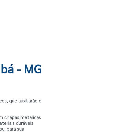
Ubá - MG
s, que auxiliarão o
em chapas metálicas
eriais duráveis
bui para sua