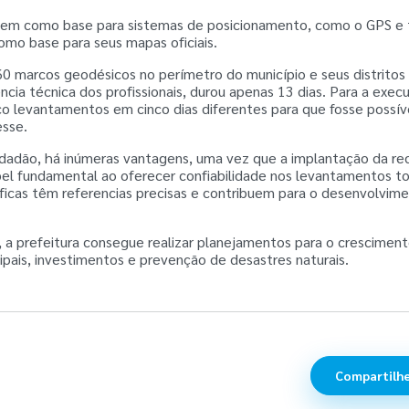
vem como base para sistemas de posicionamento, como o GPS e
omo base para seus mapas oficiais.
0 marcos geodésicos no perímetro do município e seus distrito
ncia técnica dos profissionais, durou apenas 13 dias. Para a exe
co levantamentos em cinco dias diferentes para que fosse possív
esse.
cidadão, há inúmeras vantagens, uma vez que a implantação da r
 fundamental ao oferecer confiabilidade nos levantamentos top
icas têm referencias precisas e contribuem para o desenvolvim
 a prefeitura consegue realizar planejamentos para o crescimen
pais, investimentos e prevenção de desastres naturais.
Compartilhe