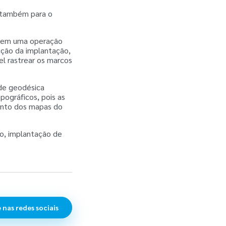
 também para o
s em uma operação
cução da implantação,
el rastrear os marcos
ede geodésica
ográficos, pois as
ento dos mapas do
to, implantação de
 nas redes sociais