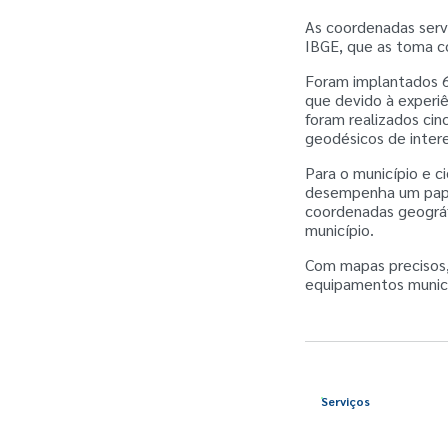
As coordenadas ser
IBGE, que as toma c
Foram implantados 6
que devido à experiê
foram realizados cin
geodésicos de inter
Para o município e 
desempenha um papel
coordenadas geográf
município.
Com mapas precisos,
equipamentos munici
Serviços