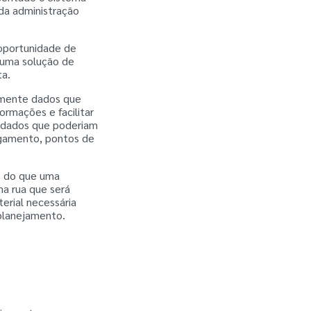
da administração
 oportunidade de
 uma solução de
ta.
damente dados que
ormações e facilitar
a dados que poderiam
lagamento, pontos de
s do que uma
ma rua que será
erial necessária
 planejamento.