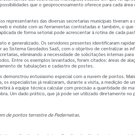
possibilidades que o geoprocessamento oferece para cada área 
os representantes das diversas secretarias municipais tiveram a
web e mobile com as ferramentas contratadas e também, o que
licada de forma setorial pode acrescentar à rotina de cada pas
iato e generalizado. Os servidores presentes identificaram rapi
r ao Sistema Geodados SaaS, com o objetivo de centralizar as inf
cretarias, eliminando a necessidade de solicitações internas par
todos. Entre os exemplos levantados, foram citados: áreas de a
amento de tubulações e cadastro de postes.
as demonstrou entusiasmo especial com a nuvem de pontos. Mai
, os especialistas já realizaram, durante a visita, a medição de u
mitirá à equipe técnica calcular com precisão a quantidade de mat
bra. Um dado prático, que já pode ser utilizado diretamente no
em de pontos terrestre de Pederneiras.