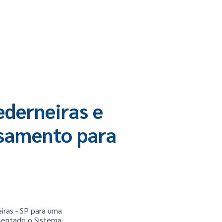
ederneiras e
ssamento para
iras - SP para uma
esentado o Sistema