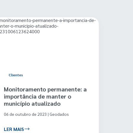
Clientes
Client
Monitoramento permanente: a
Mais 
importância de manter o
em C
município atualizado
20 de o
06 de outubro de 2023 | Geodados
LER MAIS
LER MA