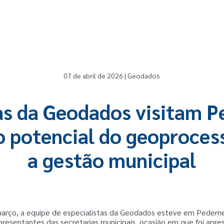
07 de abril de 2026 | Geodados
as da Geodados visitam P
 potencial do geoproce
a gestão municipal
março, a equipe de especialistas da Geodados esteve em Pederne
resentantes das secretarias municipais, ocasião em que foi apr