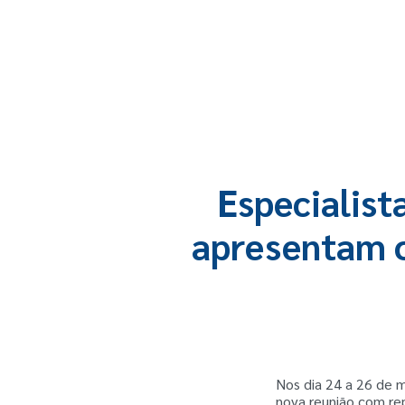
Especialist
apresentam o
Nos dia 24 a 26 de 
nova reunião com rep